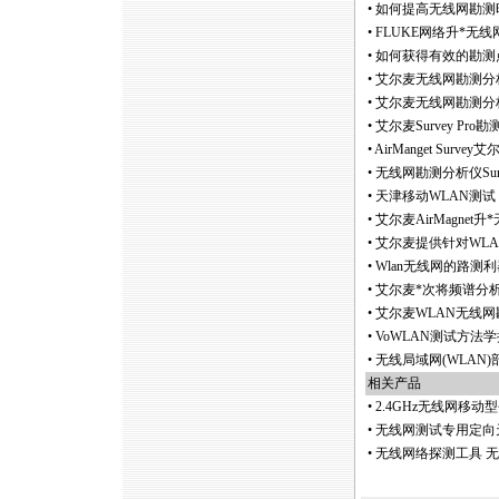
•
如何提高无线网勘测
•
FLUKE网络升
*
无线网勘
•
如何获得有效的勘测
•
艾尔麦无线网勘测分析
•
艾尔麦无线网勘测分析仪S
•
艾尔麦Survey Pro勘
•
AirManget Su
•
无线网勘测分析仪Sur
•
天津移动WLAN测
•
艾尔麦AirMagnet升
*
•
艾尔麦提供针对WL
•
Wlan无线网的路测利器
•
艾尔麦
*
次将频谱分
•
艾尔麦WLAN无线网勘
•
VoWLAN测试方法
•
无线局域网(WLAN
相关产品
•
2.4GHz无线网移
•
无线网测试专用定向天
•
无线网络探测工具 无