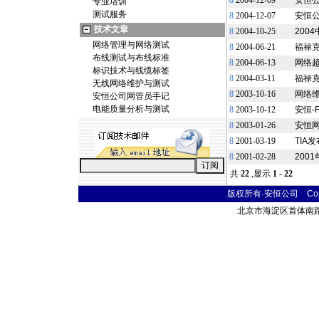
8
2004-12-09
安恒
专业培训
测试服务
8
2004-12-07
安恒
技术文章
8
2004-10-25
200
网络管理与网络测试
8
2004-06-21
福禄
布线测试与布线标准
8
2004-06-13
网络超
标识技术与线缆标签
8
2004-03-11
福禄克
无线网络维护与测试
8
2003-10-16
网络
安恒公司网管员手记
电能质量分析与测试
8
2003-10-12
安恒-
8
2003-01-26
安恒网
8
2001-03-19
TIA
8
2001-02-28
200
共
22
,显示
1 - 22
版权所有·安恒公司 Copyr
北京市海淀区首体南路9号 主语国际