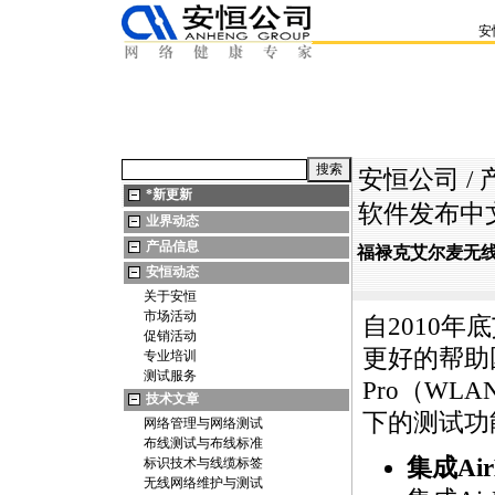
安
安恒公司
/
*
新更新
软件发布中文版，
业界动态
产品信息
福禄克艾尔麦无线局域
安恒动态
关于安恒
市场活动
自2010年底
促销活动
更好的帮助国
专业培训
测试服务
Pro（W
技术文章
下的测试功
网络管理与网络测试
布线测试与布线标准
集成AirM
标识技术与线缆标签
无线网络维护与测试