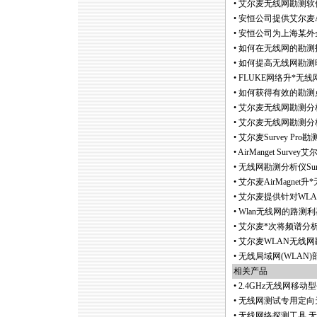
•
艾尔麦无线网勘测软件Sur
•
安恒公司提供艾尔麦Ai
•
安恒公司为上海某外
•
如何在无线网的勘测
•
如何提高无线网勘测
•
FLUKE网络升
*
无线网勘
•
如何获得有效的勘测
•
艾尔麦无线网勘测分析
•
艾尔麦无线网勘测分析仪S
•
艾尔麦Survey Pro勘
•
AirManget Su
•
无线网勘测分析仪Sur
•
艾尔麦AirMagnet升
*
•
艾尔麦提供针对WL
•
Wlan无线网的路测利器
•
艾尔麦
*
次将频谱分
•
艾尔麦WLAN无线网勘
•
无线局域网(WLAN
相关产品
•
2.4GHz无线网移
•
无线网测试专用定向天
•
无线网络探测工具 无