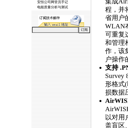
集成Air
安恒公司网管员手记
电能质量分析与测试
程，并将
省用户
WLAN
可重复
和管理
作，该集成
户操作
支持 .
Surve
形格式(
损数据
Air
AirW
以对用
盖盲区