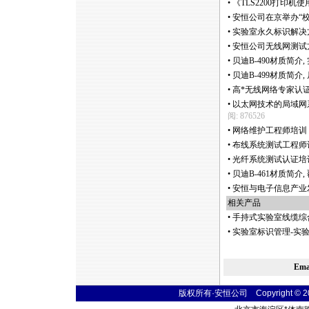
•
《TLS2200打印机
•
安恒公司在京举办“
•
实验室永久标识解决
•
安恒公司无线网测试
•
贝迪B-490材质简介
•
贝迪B-499材质简介
•
高
*
无线网络专家认证培训(
•
以太网技术的局域网系统验
阅: 876526
•
网络维护工程师培训（AN
•
布线系统测试工程师认证培
•
光纤系统测试认证培训 (CF
•
贝迪B-461材质简介
•
安恒与电子信息产业
相关产品
•
手持式实验室线缆综
•
实验室标识管理-实
Em
版权所有·安恒公司 Copyright © 2004 