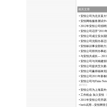
相关文章
•
安恒公司为北京某大
•
安恒网络服务测试中
•
2012年安恒公司招
•
安恒公司召开“2011
•
安恒公司成立安永国
•
安恒公司沈阳办喜迁
•
安恒标识事业部助力
•
安恒公司郑州办事处
•
与安恒共成长--- 2
•
安恒公司与河南建筑
•
安恒公司提供艾尔麦Ai
•
安恒公司赢得福禄克网
•
安恒公司2011年新
•
安恒公司与Fluke N
497051
•
安恒公司为上海某外
•
工作机会 加入安恒
1
•
2011年安恒公司开
•
btrfs试用 --安恒网